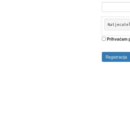
Natjecate
Prihvaćam p
Registracija