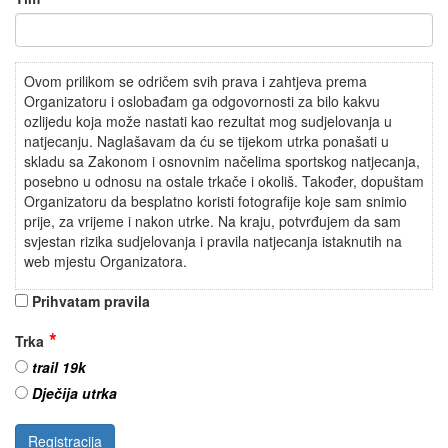
Ovom prilikom se odričem svih prava i zahtjeva prema
Organizatoru i oslobađam ga odgovornosti za bilo kakvu
ozlijedu koja može nastati kao rezultat mog sudjelovanja u
natjecanju. Naglašavam da ću se tijekom utrka ponašati u
skladu sa Zakonom i osnovnim načelima sportskog natjecanja,
posebno u odnosu na ostale trkače i okoliš. Također, dopuštam
Organizatoru da besplatno koristi fotografije koje sam snimio
prije, za vrijeme i nakon utrke. Na kraju, potvrđujem da sam
svjestan rizika sudjelovanja i pravila natjecanja istaknutih na
web mjestu Organizatora.
Prihvatam pravila
Trka
trail 19k
Dječija utrka
Registracija