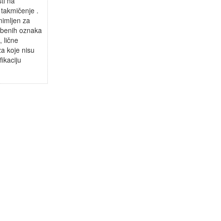
ti na
takmičenje .
snimljen za
užbenih oznaka
, lične
za koje nisu
ikaciju