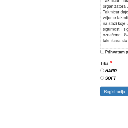
Takmičari nas
organizatora 
Takmicar daje 
vrijeme takmi
na stazi koje 
sigurnosti i s
označene . Sv
takmicara sto
Prihvatam p
Trka
HARD
SOFT
Registracija