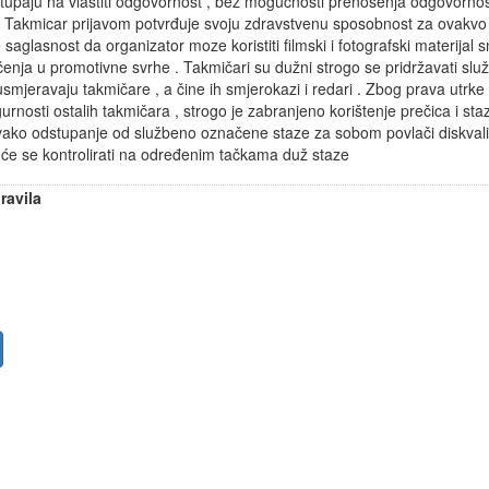
tupaju na vlastiti odgovornost , bez mogucnosti prenošenja odgovornos
. Takmicar prijavom potvrđuje svoju zdravstvenu sposobnost za ovakvo 
saglasnost da organizator moze koristiti filmski i fotografski materijal 
čenja u promotivne svrhe . Takmičari su dužni strogo se pridržavati sl
usmjeravaju takmičare , a čine ih smjerokazi i redari . Zbog prava utrke 
igurnosti ostalih takmičara , strogo je zabranjeno korištenje prečica i sta
ako odstupanje od službeno označene staze za sobom povlači diskvalif
 će se kontrolirati na određenim tačkama duž staze
ravila