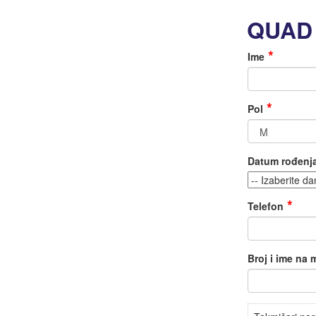
QUAD 
Ime
Pol
Datum rođenj
Telefon
Broj i ime na m